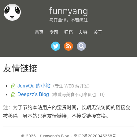
funnyang
与其曲谨，不若疏狂
首页
专题
归档
友链
关于
友情链接
JerryQu 的小站
（专注 WEB 端开发）
Deepzz's Blog
（唯爱与美食不可辜负也 :-D）
注：为了节约本站用户的宝贵时间，长期无法访问的链接会
被移除！另本站只有友情链接，不接受链接交换。
© 2026 - funnyang's Blog -
京ICP备2020045258号